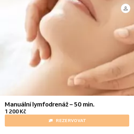
Lenka
Hušbauerová,
DiS.
Manuální lymfodrenáž – 50 min.
1 200 Kč
REZERVOVAT